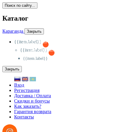
Поиск по сайту...
Каталог
Караганда
Закрыть
{{item.label}}
{{activeItem==item.id?'-
':'+'}}
{{item.label}}
{{activeSubitem==item.id?'-
':'+'}}
{{item.label}}
Закрыть
Вход
Регистрация
Доставка / Оплата
Скидки и бонусы
Как заказать?
Гарантия возврата
Контакты