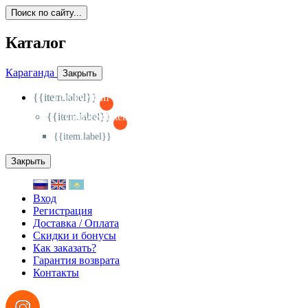
Поиск по сайту...
Каталог
Караганда
Закрыть
{{item.label}}
{{activeItem==item.id?'-
':'+'}}
{{item.label}}
{{activeSubitem==item.id?'-
':'+'}}
{{item.label}}
Закрыть
Вход
Регистрация
Доставка / Оплата
Скидки и бонусы
Как заказать?
Гарантия возврата
Контакты