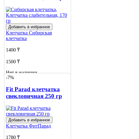
Добавить в избранное
Клетчатка
Сибирская
клетчатка
1400 ₸
1500 ₸
Нет в наличии
-7%
Сообщить
о наличии
Fit Parad клетчатка
свекловичная 250 гр
Добавить в избранное
Клетчатка
ФитПарад
1780 ₸