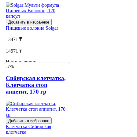
Добавить в избранное
Пищевые волокна
Solgar
13471 ₸
14571 ₸
Нет в наличии
-7%
Сообщить
о наличии
Сибирская клетчатка,
Клетчатка стоп
аппетит, 170 гр
Добавить в избранное
Клетчатка
Сибирская
клетчатка