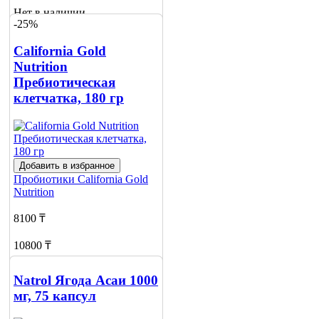
Нет в наличии
-25%
Сообщить
о наличии
California Gold
Nutrition
Пребиотическая
клетчатка, 180 гр
Добавить в избранное
Пробиотики
California Gold
Nutrition
8100 ₸
10800 ₸
Нет в наличии
Natrol Ягода Асаи 1000
Сообщить
мг, 75 капсул
о наличии