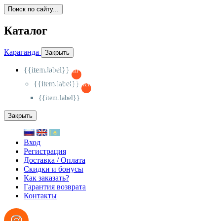
Поиск по сайту...
Каталог
Караганда
Закрыть
{{item.label}}
{{activeItem==item.id?'-
':'+'}}
{{item.label}}
{{activeSubitem==item.id?'-
':'+'}}
{{item.label}}
Закрыть
Вход
Регистрация
Доставка / Оплата
Скидки и бонусы
Как заказать?
Гарантия возврата
Контакты