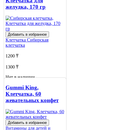
Клетчатка для
желудка, 170 гр
Добавить в избранное
Клетчатка
Сибирская
клетчатка
1200 ₸
1300 ₸
Нет в наличии
Сообщить
Gummi King,
о наличии
Клетчатка, 60
жевательных конфет
Добавить в избранное
Витамины для детей и