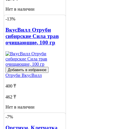
Нет в наличии
-13%
Сообщить
о наличии
ВкусВилл Отруби
сибирские Сила трав
очищающие, 100 гр
Добавить в избранное
Отруби
ВкусВилл
400 ₸
462 ₸
Нет в наличии
-7%
Сообщить
о наличии
Оргтиум, Клетчатка