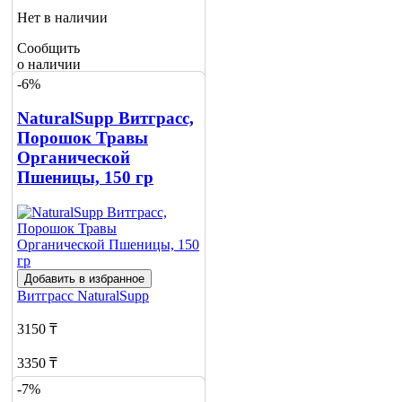
Нет в наличии
Сообщить
о наличии
-6%
NaturalSupp Витграсс,
Порошок Травы
Органической
Пшеницы, 150 гр
Добавить в избранное
Витграсс
NaturalSupp
3150 ₸
3350 ₸
-7%
Нет в наличии