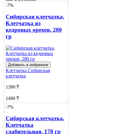
Нет в наличии
-7%
Сообщить
о наличии
Сибирская клетчатка,
Клетчатка из
кедровых орехов, 280
гр
Добавить в избранное
Клетчатка
Сибирская
клетчатка
1390 ₸
1490 ₸
-7%
Нет в наличии
Сибирская клетчатка,
Сообщить
о наличии
Клетчатка
слабительная, 170 гр