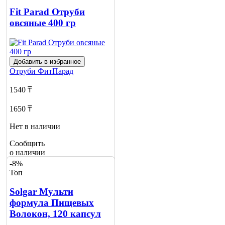
Fit Parad Отруби
Сообщить
о наличии
овсяные 400 гр
Добавить в избранное
Отруби
ФитПарад
1540 ₸
1650 ₸
Нет в наличии
Сообщить
о наличии
-8%
Топ
Solgar Мульти
формула Пищевых
Волокон, 120 капсул