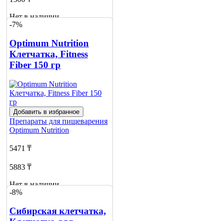
Нет в наличии
-7%
Сообщить
о наличии
Optimum Nutrition
Клетчатка, Fitness
Fiber 150 гр
Добавить в избранное
Препараты для пищеварения
Optimum Nutrition
5471 ₸
5883 ₸
Нет в наличии
-8%
Сообщить
о наличии
Сибирская клетчатка,