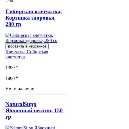
-7%
о наличии
Сибирская клетчатка,
Корзинка здоровья,
280 гр
Добавить в избранное
Клетчатка
Сибирская
клетчатка
1390 ₸
1490 ₸
Нет в наличии
Сообщить
о наличии
NaturalSupp
Яблочный пектин, 150
гр