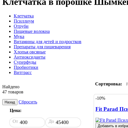
Клетчатка в порошке Шымке
Клетчатка
Псиллиум
Отруби
Пищевые волокна
Мука
Витамины для детей и подростков
Препараты для пищеварения
Хлопья овсяные
Антиоксиданты
Суперфуды
Пробиотики
Витграсс
Сортировка:
Найдено
47 товаров
-10%
Сбросить
Назад
Fit Parad Пс
Цена:
От
До
Добавить в избр