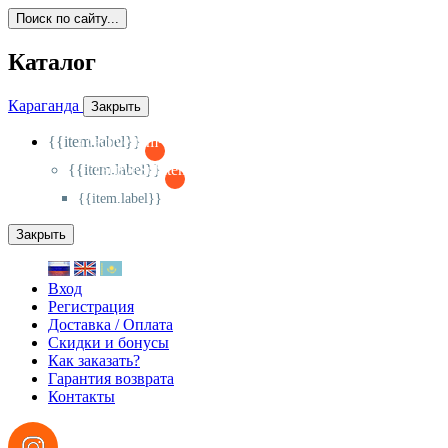
Поиск по сайту...
Каталог
Караганда
Закрыть
{{item.label}}
{{activeItem==item.id?'-
':'+'}}
{{item.label}}
{{activeSubitem==item.id?'-
':'+'}}
{{item.label}}
Закрыть
Вход
Регистрация
Доставка / Оплата
Скидки и бонусы
Как заказать?
Гарантия возврата
Контакты