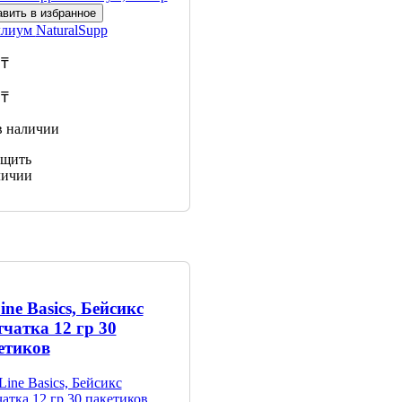
вить в избранное
ллиум
NaturalSupp
 ₸
 ₸
в наличии
щить
личии
ine Basics, Бейсикс
тчатка 12 гр 30
етиков