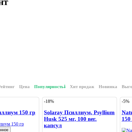
нт
Рейтинг
Цена
Популярность
Хит продаж
Новинка
Выг
-18%
-5%
иллиум 150 гр
Solaray Псиллиум, Psyllium
Nat
Husk 525 мг, 100 вег.
150
капсул
анное