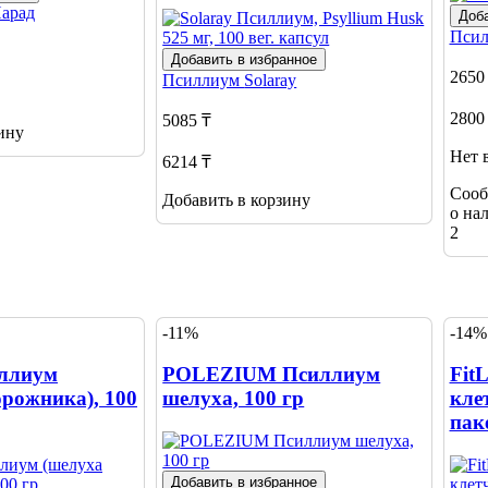
арад
Доба
Пси
Добавить в избранное
2650
Псиллиум
Solaray
2800
5085 ₸
ину
Нет 
6214 ₸
Сооб
Добавить в корзину
о на
2
-11%
-14%
иллиум
POLEZIUM Псиллиум
FitL
орожника), 100
шелуха, 100 гр
кле
пак
Добавить в избранное