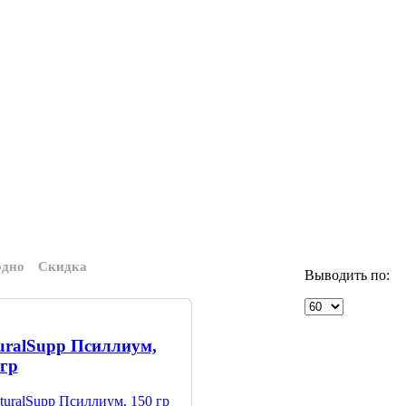
одно
Скидка
Выводить по:
uralSupp Псиллиум,
 гр