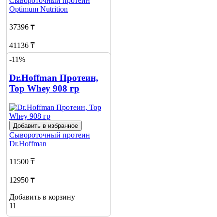
Сывороточный протеин
Optimum Nutrition
37396 ₸
41136 ₸
-11%
Добавить в корзину
13
Dr.Hoffman Протеин,
Top Whey 908 гр
Добавить в избранное
Сывороточный протеин
Dr.Hoffman
11500 ₸
12950 ₸
Добавить в корзину
11