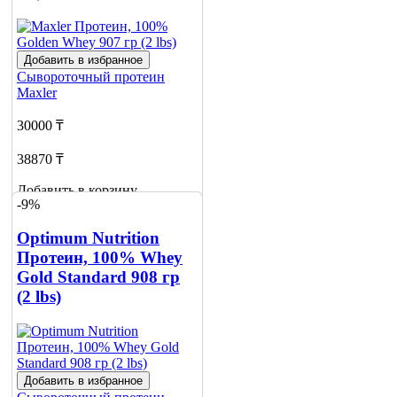
Добавить в избранное
Сывороточный протеин
Maxler
30000 ₸
38870 ₸
Добавить в корзину
-9%
14
Optimum Nutrition
Протеин, 100% Whey
Gold Standard 908 гр
(2 lbs)
Добавить в избранное