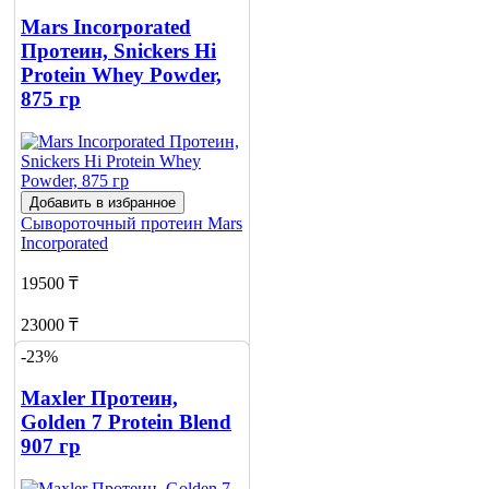
Mars Incorporated
Протеин, Snickers Hi
Protein Whey Powder,
875 гр
Добавить в избранное
Сывороточный протеин
Mars
Incorporated
19500 ₸
23000 ₸
-23%
Добавить в корзину
1
Maxler Протеин,
Golden 7 Protein Blend
907 гр