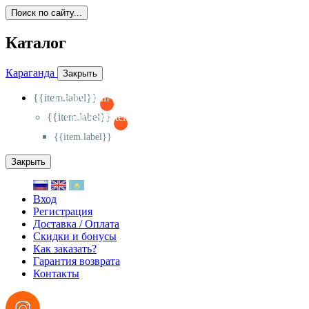
Поиск по сайту...
Каталог
Караганда
Закрыть
{{item.label}}
{{activeItem==item.id?'-
':'+'}}
{{item.label}}
{{activeSubitem==item.id?'-
':'+'}}
{{item.label}}
Закрыть
Вход
Регистрация
Доставка / Оплата
Скидки и бонусы
Как заказать?
Гарантия возврата
Контакты