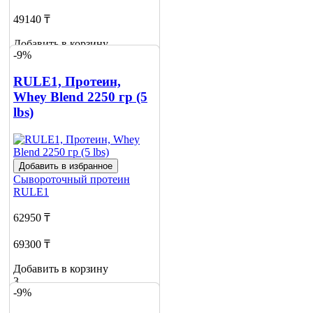
49140 ₸
Добавить в корзину
-9%
2
RULE1, Протеин,
Whey Blend 2250 гр (5
lbs)
Добавить в избранное
Сывороточный протеин
RULE1
62950 ₸
69300 ₸
Добавить в корзину
3
-9%