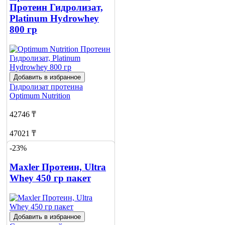
Протеин Гидролизат,
Platinum Hydrowhey
800 гр
Добавить в избранное
Гидролизат протеина
Optimum Nutrition
42746 ₸
47021 ₸
-23%
Добавить в корзину
1
Maxler Протеин, Ultra
Whey 450 гр пакет
Добавить в избранное