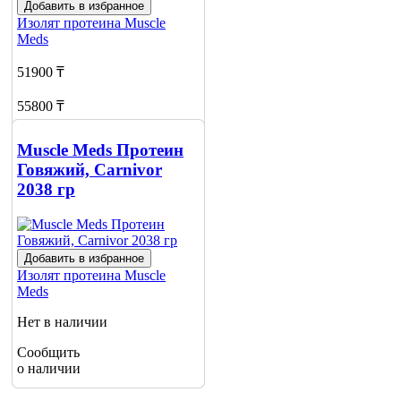
Добавить в избранное
Изолят протеина
Muscle
Meds
51900 ₸
55800 ₸
Нет в наличии
Muscle Meds Протеин
Сообщить
Говяжий, Carnivor
о наличии
2038 гр
Добавить в избранное
Изолят протеина
Muscle
Meds
Нет в наличии
Сообщить
о наличии