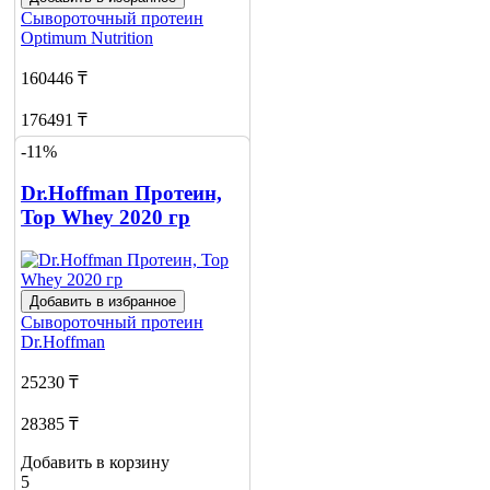
Сывороточный протеин
Optimum Nutrition
160446 ₸
176491 ₸
-11%
Добавить в корзину
2
Dr.Hoffman Протеин,
Top Whey 2020 гр
Добавить в избранное
Сывороточный протеин
Dr.Hoffman
25230 ₸
28385 ₸
Добавить в корзину
5