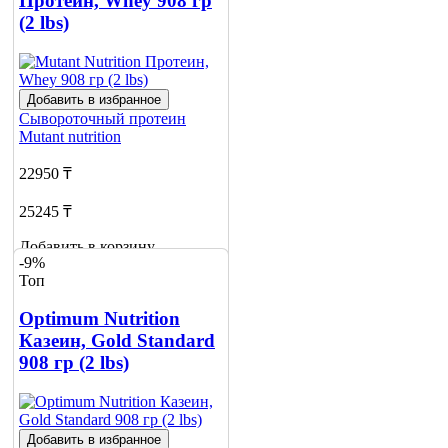
Протеин, Whey 908 гр
(2 lbs)
Добавить в избранное
Сывороточный протеин
Mutant nutrition
22950 ₸
25245 ₸
Добавить в корзину
-9%
4
Топ
Optimum Nutrition
Казеин, Gold Standard
908 гр (2 lbs)
Добавить в избранное