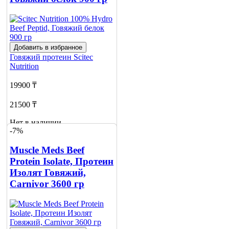
Добавить в избранное
Говяжий протеин
Scitec
Nutrition
19900 ₸
21500 ₸
Нет в наличии
-7%
Сообщить
о наличии
Muscle Meds Beef
Protein Isolate, Протеин
Изолят Говяжий,
Carnivor 3600 гр