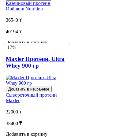
Казеиновый протеин
Optimum Nutrition
36540 ₸
40194 ₸
Добавить в корзину
-17%
3
Maxler Протеин, Ultra
Whey 900 гр
Добавить в избранное
Сывороточный протеин
Maxler
32000 ₸
38400 ₸
Добавить в корзину