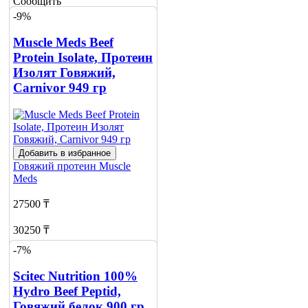
Сообщить
о наличии
-9%
Muscle Meds Beef
Protein Isolate, Протеин
Изолят Говяжий,
Carnivor 949 гр
Добавить в избранное
Говяжий протеин
Muscle
Meds
27500 ₸
30250 ₸
-7%
Нет в наличии
Scitec Nutrition 100%
Сообщить
о наличии
Hydro Beef Peptid,
Говяжий белок 900 гр