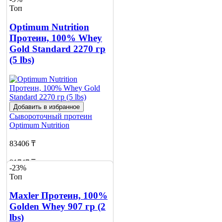
Топ
Optimum Nutrition
Протеин, 100% Whey
Gold Standard 2270 гр
(5 lbs)
Добавить в избранное
Сывороточный протеин
Optimum Nutrition
83406 ₸
91747 ₸
-23%
Топ
Добавить в корзину
10
Maxler Протеин, 100%
Golden Whey 907 гр (2
lbs)