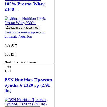
100% Prostar Whey
2300 г
Добавить в избранное
Сывороточный протеин
Ultimate Nutrition
48950 ₸
53845 ₸
Добавить в корзину
-9%
2
Топ
BSN Nutrition Протеин,
Syntha-6 1320 гр (2.91
lbs)