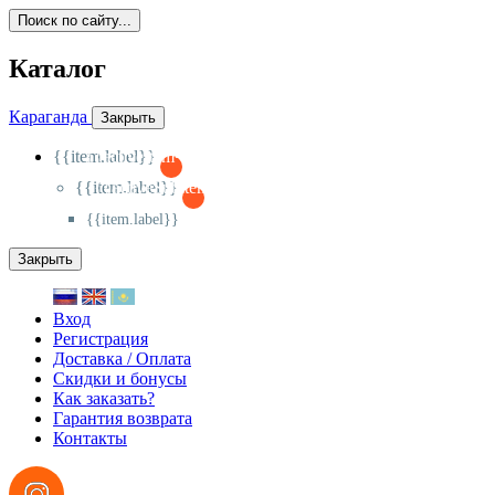
Поиск по сайту...
Каталог
Караганда
Закрыть
{{item.label}}
{{activeItem==item.id?'-
':'+'}}
{{item.label}}
{{activeSubitem==item.id?'-
':'+'}}
{{item.label}}
Закрыть
Вход
Регистрация
Доставка / Оплата
Скидки и бонусы
Как заказать?
Гарантия возврата
Контакты