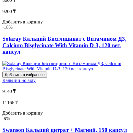
8600 ₸
9200 ₸
Добавить в корзину
-18%
Solaray Кальций Бисглицинат с Витамином Д3,
Calcium Bisglycinate With Vitamin D-3, 120 вег.
капсул
Добавить в избранное
Кальций
Solaray
9140 ₸
11166 ₸
Добавить в корзину
-9%
Swanson Кальций цитрат + Магний, 150 капсул