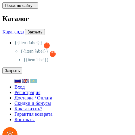
Поиск по сайту...
Каталог
Караганда
Закрыть
{{item.label}}
{{activeItem==item.id?'-
':'+'}}
{{item.label}}
{{activeSubitem==item.id?'-
':'+'}}
{{item.label}}
Закрыть
Вход
Регистрация
Доставка / Оплата
Скидки и бонусы
Как заказать?
Гарантия возврата
Контакты