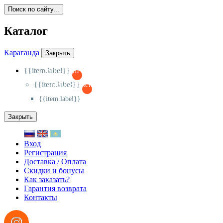
Поиск по сайту...
Каталог
Караганда
Закрыть
{{item.label}}
{{activeItem==item.id?'-
':'+'}}
{{item.label}}
{{activeSubitem==item.id?'-
':'+'}}
{{item.label}}
Закрыть
Вход
Регистрация
Доставка / Оплата
Скидки и бонусы
Как заказать?
Гарантия возврата
Контакты