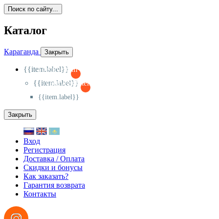
Поиск по сайту...
Каталог
Караганда
Закрыть
{{item.label}}
{{activeItem==item.id?'-
':'+'}}
{{item.label}}
{{activeSubitem==item.id?'-
':'+'}}
{{item.label}}
Закрыть
Вход
Регистрация
Доставка / Оплата
Скидки и бонусы
Как заказать?
Гарантия возврата
Контакты