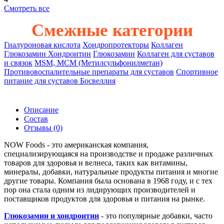
Смотреть все
Смежные категории
Гиалуроновая кислота
Хондропротекторы
Коллаген
Глюкозамин Хондроитин
Глюкозамин
Коллаген для суставов
и связок
MSM, МСМ (Метилсульфонилметан)
Противовоспалительные препараты для суставов
Спортивное
питание для суставов
Босвеллия
Описание
Состав
Отзывы
(0)
NOW Foods - это американская компания,
специализирующаяся на производстве и продаже различных
товаров для здоровья и велнеса, таких как витамины,
минералы, добавки, натуральные продукты питания и многие
другие товары. Компания была основана в 1968 году, и с тех
пор она стала одним из лидирующих производителей и
поставщиков продуктов для здоровья и питания на рынке.
Глюкозамин и хондроитин
- это популярные добавки, часто