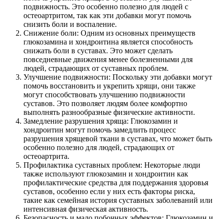
подвижность. Это особенно полезно для людей с
остеоартритом, так как эти добавки могут помочь
снизить боли и воспаление.
Снижение боли: Одним из основных преимуществ
глюкозамина и хондроитина является способность
снижать боли в суставах. Это может сделать
повседневные движения менее болезненными для
людей, страдающих от суставных проблем.
Улучшение подвижности: Поскольку эти добавки могут
помочь восстановить и укрепить хрящи, они также
могут способствовать улучшению подвижности
суставов. Это позволяет людям более комфортно
выполнять разнообразные физические активности.
Замедление разрушения хряща: Глюкозамин и
хондроитин могут помочь замедлить процесс
разрушения хрящевой ткани в суставах, что может быть
особенно полезно для людей, страдающих от
остеоартрита.
Профилактика суставных проблем: Некоторые люди
также используют глюкозамин и хондроитин как
профилактические средства для поддержания здоровья
суставов, особенно если у них есть факторы риска,
такие как семейная история суставных заболеваний или
интенсивная физическая активность.
Безопасность и мало побочных эффектов: Глюкозамин и