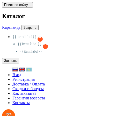
Поиск по сайту...
Каталог
Караганда
Закрыть
{{item.label}}
{{activeItem==item.id?'-
':'+'}}
{{item.label}}
{{activeSubitem==item.id?'-
':'+'}}
{{item.label}}
Закрыть
Вход
Регистрация
Доставка / Оплата
Скидки и бонусы
Как заказать?
Гарантия возврата
Контакты