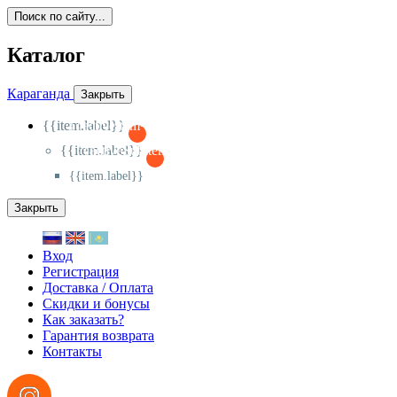
Поиск по сайту...
Каталог
Караганда
Закрыть
{{item.label}}
{{activeItem==item.id?'-
':'+'}}
{{item.label}}
{{activeSubitem==item.id?'-
':'+'}}
{{item.label}}
Закрыть
Вход
Регистрация
Доставка / Оплата
Скидки и бонусы
Как заказать?
Гарантия возврата
Контакты