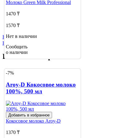
Молоко
Green Milk Professional
1470 ₸
1570 ₸
Нет в наличии
Не нашли нужный товар?
Нажмите сюда
Сообщить
о наличии
Похожие товары
-7%
Aroy-D Кокосовое молоко
100%, 500 мл
Добавить в избранное
Кокосовое молоко
Aroy-D
1370 ₸