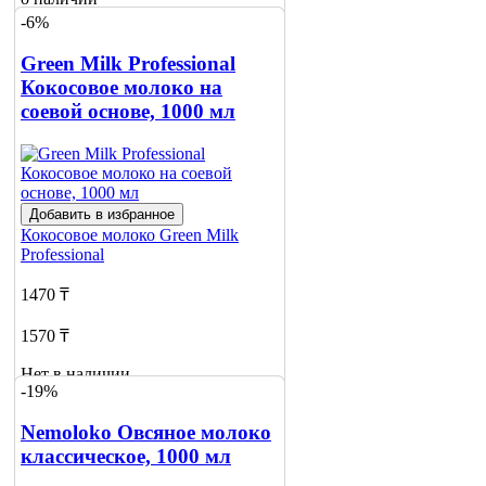
-6%
Green Milk Professional
Кокосовое молоко на
соевой основе, 1000 мл
Добавить в избранное
Кокосовое молоко
Green Milk
Professional
1470 ₸
1570 ₸
Нет в наличии
-19%
Сообщить
о наличии
Nemoloko Овсяное молоко
2
классическое, 1000 мл