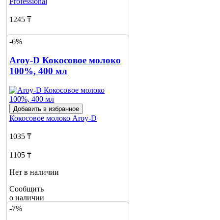
Professional
1245 ₸
1330 ₸
-6%
Нет в наличии
Aroy-D Кокосовое молоко
100%, 400 мл
Сообщить
о наличии
2
Добавить в избранное
Кокосовое молоко
Aroy-D
1035 ₸
1105 ₸
Нет в наличии
Сообщить
о наличии
1
-7%