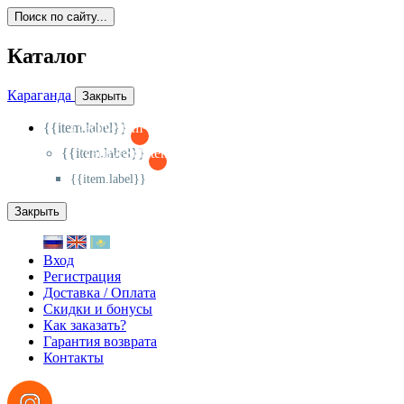
Поиск по сайту...
Каталог
Караганда
Закрыть
{{item.label}}
{{activeItem==item.id?'-
':'+'}}
{{item.label}}
{{activeSubitem==item.id?'-
':'+'}}
{{item.label}}
Закрыть
Вход
Регистрация
Доставка / Оплата
Скидки и бонусы
Как заказать?
Гарантия возврата
Контакты