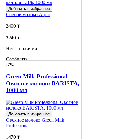
Добавить в избранное
Соевое молоко
Alpro
2400 ₸
3240 ₸
Нет в наличии
Сообщить
-7%
о наличии
Green Milk Professional
Овсяное молоко BARISTA,
1000 мл
Добавить в избранное
Овсяное молоко
Green Milk
Professional
1470 ₸