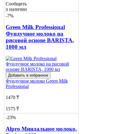
Сообщить
о наличии
1
-7%
Green Milk Professional
Фундучное молоко на
рисовой основе BARISTA,
1000 мл
Добавить в избранное
Фундучное молоко
Green Milk
Professional
1470 ₸
1575 ₸
-23%
Нет в наличии
Alpro Миндальное молоко,
Сообщить