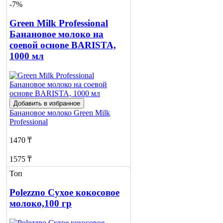
-7%
Green Milk Professional
Банановое молоко на
соевой основе BARISTA,
1000 мл
Добавить в избранное
Банановое молоко
Green Milk
Professional
1470 ₸
1575 ₸
Топ
Нет в наличии
Polezzno Сухое кокосовое
Сообщить
о наличии
молоко,100 гр
1