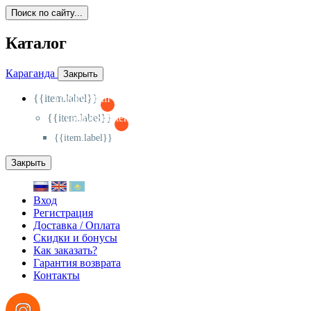
Поиск по сайту...
Каталог
Караганда
Закрыть
{{item.label}}
{{activeItem==item.id?'-
':'+'}}
{{item.label}}
{{activeSubitem==item.id?'-
':'+'}}
{{item.label}}
Закрыть
Вход
Регистрация
Доставка / Оплата
Скидки и бонусы
Как заказать?
Гарантия возврата
Контакты