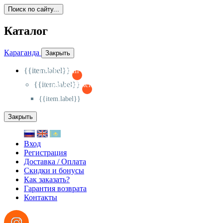
Поиск по сайту...
Каталог
Караганда
Закрыть
{{item.label}}
{{activeItem==item.id?'-
':'+'}}
{{item.label}}
{{activeSubitem==item.id?'-
':'+'}}
{{item.label}}
Закрыть
Вход
Регистрация
Доставка / Оплата
Скидки и бонусы
Как заказать?
Гарантия возврата
Контакты