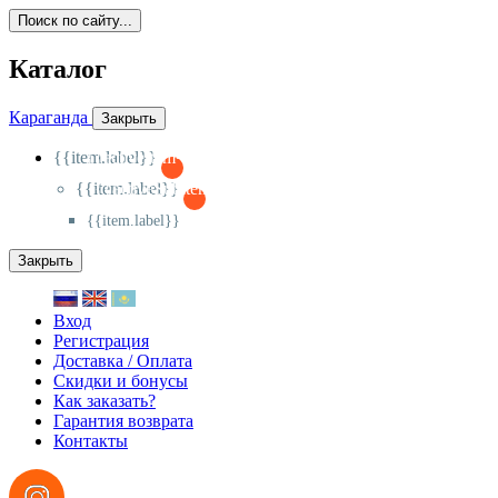
Поиск по сайту...
Каталог
Караганда
Закрыть
{{item.label}}
{{activeItem==item.id?'-
':'+'}}
{{item.label}}
{{activeSubitem==item.id?'-
':'+'}}
{{item.label}}
Закрыть
Вход
Регистрация
Доставка / Оплата
Скидки и бонусы
Как заказать?
Гарантия возврата
Контакты