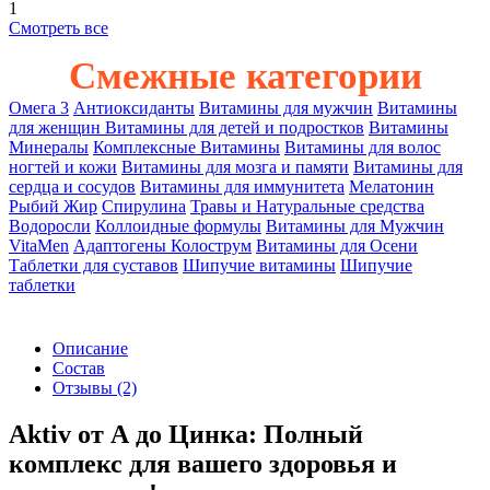
1
Смотреть все
Смежные категории
Омега 3
Антиоксиданты
Витамины для мужчин
Витамины
для женщин
Витамины для детей и подростков
Витамины
Минералы
Комплексные Витамины
Витамины для волос
ногтей и кожи
Витамины для мозга и памяти
Витамины для
сердца и сосудов
Витамины для иммунитета
Мелатонин
Рыбий Жир
Спирулина
Травы и Hатуральные средства
Водоросли
Коллоидные формулы
Витамины для Мужчин
VitaMen
Адаптогены
Колострум
Витамины для Осени
Таблетки для суставов
Шипучие витамины
Шипучие
таблетки
Описание
Состав
Отзывы
(2)
Aktiv от А до Цинка: Полный
комплекс для вашего здоровья и