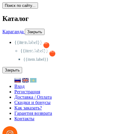
Поиск по сайту...
Каталог
Караганда
Закрыть
{{item.label}}
{{activeItem==item.id?'-
':'+'}}
{{item.label}}
{{activeSubitem==item.id?'-
':'+'}}
{{item.label}}
Закрыть
Вход
Регистрация
Доставка / Оплата
Скидки и бонусы
Как заказать?
Гарантия возврата
Контакты