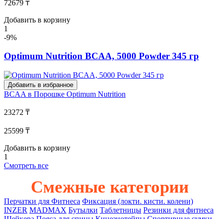
72679 ₸
Добавить в корзину
1
-9%
Optimum Nutrition BCAA, 5000 Powder 345 гр
Добавить в избранное
BCAA в Порошке
Optimum Nutrition
23272 ₸
25599 ₸
Добавить в корзину
1
Смотреть все
Смежные категории
Перчатки для Фитнеса
Фиксация (локти. кисти. колени)
INZER
MADMAX
Бутылки
Таблетницы
Резинки для фитнеса
Шейкера
Пояса для спины
Кинезиотейпы
Спортивные сумки