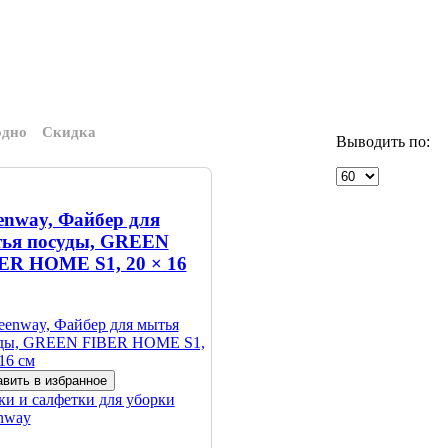
одно
Скидка
Выводить по:
enway, Файбер для
ья посуды, GREEN
ER HOME S1, 20 × 16
вить в избранное
ки и салфетки для уборки
nway