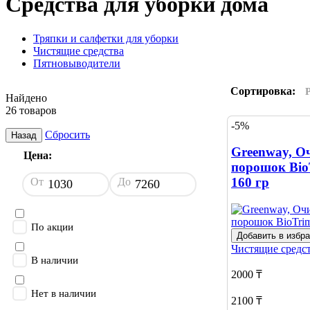
Средства для уборки дома
Тряпки и салфетки для уборки
Чистящие средства
Пятновыводители
Сортировка:
Найдено
26 товаров
-5%
Сбросить
Назад
Greenway, 
Цена:
порошок Bi
160 гр
От
До
По акции
Добавить в избр
Чистящие средс
В наличии
2000 ₸
Нет в наличии
2100 ₸