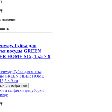
 ₸
 ₸
в наличии
щить
личии
enway, Губка для
ья посуды GREEN
ER HOME S15, 15,5 × 9
вить в избранное
ки и салфетки для уборки
nway
 ₸