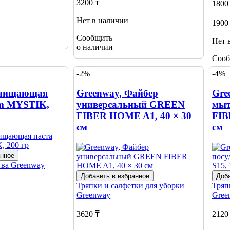
3200 ₸
1800
Нет в наличии
1900
Сообщить
Нет 
о наличии
Сооб
о на
-2%
-4%
Очищающая
Greenway, Файбер
Gre
im MYSTIK,
универсальный GREEN
мыт
FIBER HOME A1, 40 × 30
FIB
см
см
анное
тва
Greenway
Добавить в избранное
Доба
Тряпки и салфетки для уборки
Тряп
Greenway
Gree
3620 ₸
2120