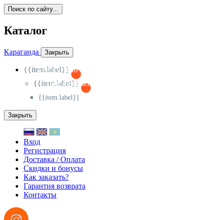
Поиск по сайту...
Каталог
Караганда
Закрыть
{{item.label}}
{{activeItem==item.id?'-
':'+'}}
{{item.label}}
{{activeSubitem==item.id?'-
':'+'}}
{{item.label}}
Закрыть
Вход
Регистрация
Доставка / Оплата
Скидки и бонусы
Как заказать?
Гарантия возврата
Контакты