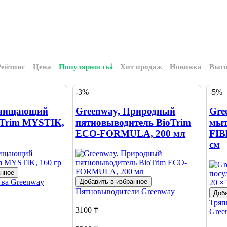
Рейтинг
Цена
Популярность
Хит продаж
Новинка
Выг
-3%
-5%
Очищающий
Greenway, Природный
Gre
oTrim MYSTIK,
пятновыводитель BioTrim
мыт
ECO-FORMULA, 200 мл
FIB
см
анное
тва
Greenway
Добавить в избранное
Пятновыводители
Greenway
Доба
Тряп
3100 ₸
Gree