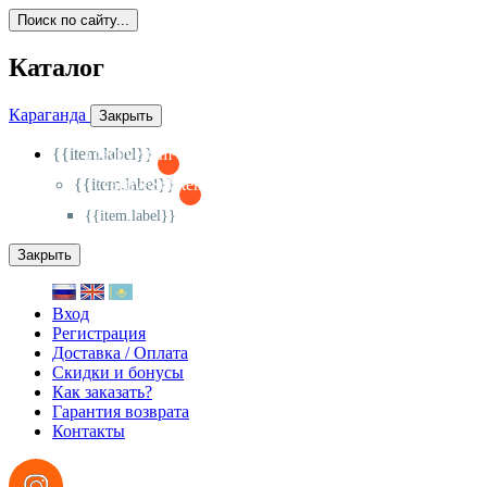
Поиск по сайту...
Каталог
Караганда
Закрыть
{{item.label}}
{{activeItem==item.id?'-
':'+'}}
{{item.label}}
{{activeSubitem==item.id?'-
':'+'}}
{{item.label}}
Закрыть
Вход
Регистрация
Доставка / Оплата
Скидки и бонусы
Как заказать?
Гарантия возврата
Контакты