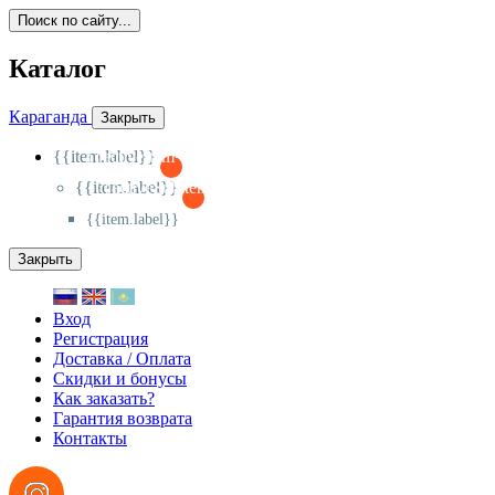
Поиск по сайту...
Каталог
Караганда
Закрыть
{{item.label}}
{{activeItem==item.id?'-
':'+'}}
{{item.label}}
{{activeSubitem==item.id?'-
':'+'}}
{{item.label}}
Закрыть
Вход
Регистрация
Доставка / Оплата
Скидки и бонусы
Как заказать?
Гарантия возврата
Контакты