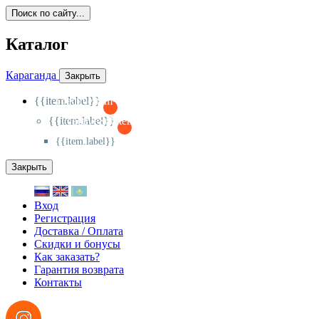
Поиск по сайту...
Каталог
Караганда
Закрыть
{{item.label}}
{{activeItem==item.id?'-
':'+'}}
{{item.label}}
{{activeSubitem==item.id?'-
':'+'}}
{{item.label}}
Закрыть
Вход
Регистрация
Доставка / Оплата
Скидки и бонусы
Как заказать?
Гарантия возврата
Контакты