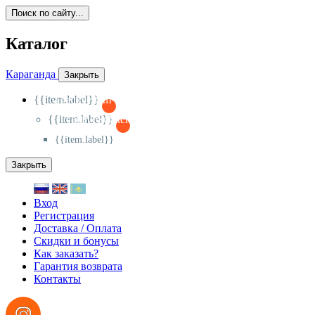
Поиск по сайту...
Каталог
Караганда
Закрыть
{{item.label}}
{{activeItem==item.id?'-
':'+'}}
{{item.label}}
{{activeSubitem==item.id?'-
':'+'}}
{{item.label}}
Закрыть
Вход
Регистрация
Доставка / Оплата
Скидки и бонусы
Как заказать?
Гарантия возврата
Контакты