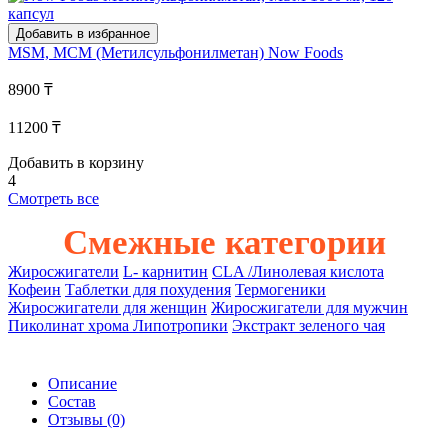
Добавить в избранное
MSM, МСМ (Метилсульфонилметан)
Now Foods
8900 ₸
11200 ₸
Добавить в корзину
4
Смотреть все
Смежные категории
Жиросжигатели
L- карнитин
CLA /Линолевая кислота
Кофеин
Таблетки для похудения
Термогеники
Жиросжигатели для женщин
Жиросжигатели для мужчин
Пиколинат хрома
Липотропики
Экстракт зеленого чая
Описание
Состав
Отзывы
(0)