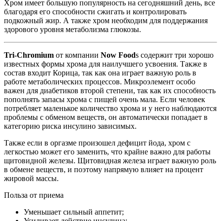
Хром имеет большую популярность на сегодняшний день, все
благодаря его способности сжигать и контролировать
подкожный жир. А также хром необходим для поддержания
здорового уровня метаболизма глюкозы.
Tri-Chromium
от компании
Now
Food
s содержит три хорошо
известных формы хрома для наилучшего усвоения. Также в
состав входит Корица, так как она играет важную роль в
работе метаболических процессов.
Микроэлемент особо
важен для диабетиков второй степени, так как их способность
пополнять запасы хрома с пищей очень мала. Если человек
потребляет маленькое количество хрома и у него наблюдаются
проблемы с обменом веществ, он автоматически попадает в
категорию риска инсулино зависимых.
Также если в оргазме произошел дефицит йода, хром с
легкостью может его заменить, что крайне важно для работы
щитовидной железы. Щитовидная железа играет важную роль
в обмене веществ, и поэтому напрямую влияет на процент
жировой массы.
Польза от приема
Уменьшает сильный аппетит;
Усиливает действие инсулина;