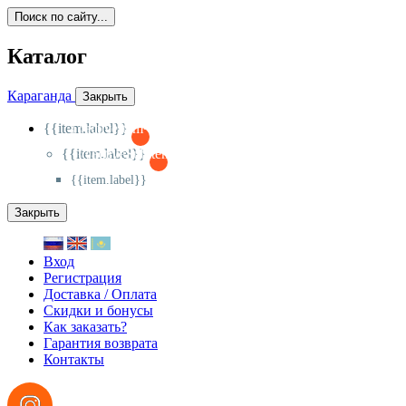
Поиск по сайту...
Каталог
Караганда
Закрыть
{{item.label}}
{{activeItem==item.id?'-
':'+'}}
{{item.label}}
{{activeSubitem==item.id?'-
':'+'}}
{{item.label}}
Закрыть
Вход
Регистрация
Доставка / Оплата
Скидки и бонусы
Как заказать?
Гарантия возврата
Контакты