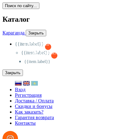
Поиск по сайту...
Каталог
Караганда
Закрыть
{{item.label}}
{{activeItem==item.id?'-
':'+'}}
{{item.label}}
{{activeSubitem==item.id?'-
':'+'}}
{{item.label}}
Закрыть
Вход
Регистрация
Доставка / Оплата
Скидки и бонусы
Как заказать?
Гарантия возврата
Контакты