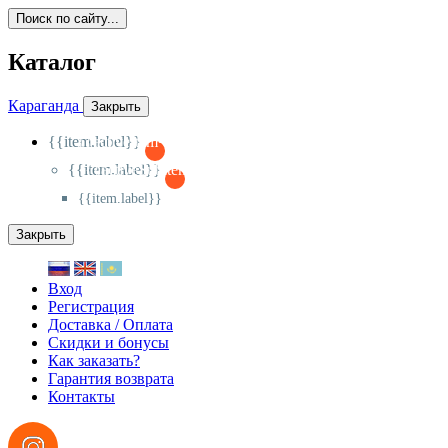
Поиск по сайту...
Каталог
Караганда
Закрыть
{{item.label}}
{{activeItem==item.id?'-
':'+'}}
{{item.label}}
{{activeSubitem==item.id?'-
':'+'}}
{{item.label}}
Закрыть
Вход
Регистрация
Доставка / Оплата
Скидки и бонусы
Как заказать?
Гарантия возврата
Контакты