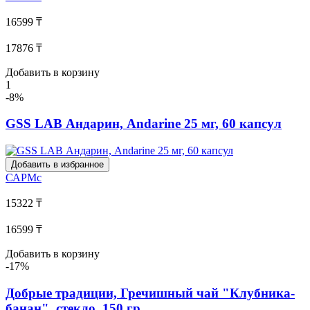
16599 ₸
17876 ₸
Добавить в корзину
1
-8%
GSS LAB Андарин, Andarine 25 мг, 60 капсул
Добавить в избранное
САРМс
15322 ₸
16599 ₸
Добавить в корзину
-17%
Добрые традиции, Гречишный чай "Клубника-
банан", стекло, 150 гр