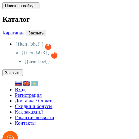
Поиск по сайту...
Каталог
Караганда
Закрыть
{{item.label}}
{{activeItem==item.id?'-
':'+'}}
{{item.label}}
{{activeSubitem==item.id?'-
':'+'}}
{{item.label}}
Закрыть
Вход
Регистрация
Доставка / Оплата
Скидки и бонусы
Как заказать?
Гарантия возврата
Контакты