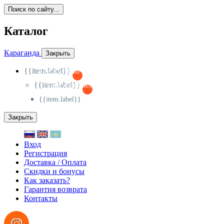
Поиск по сайту...
Каталог
Караганда
Закрыть
{{item.label}}
{{activeItem==item.id?'-
':'+'}}
{{item.label}}
{{activeSubitem==item.id?'-
':'+'}}
{{item.label}}
Закрыть
Вход
Регистрация
Доставка / Оплата
Скидки и бонусы
Как заказать?
Гарантия возврата
Контакты