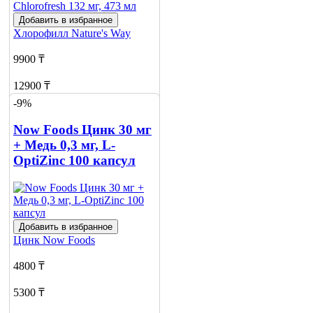
Добавить в избранное
Хлорофилл
Nature's Way
9900 ₸
12900 ₸
-9%
Нет в наличии
Now Foods Цинк 30 мг
Сообщить
+ Медь 0,3 мг, L-
о наличии
1
OptiZinc 100 капсул
Добавить в избранное
Цинк
Now Foods
4800 ₸
5300 ₸