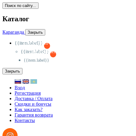
Поиск по сайту...
Каталог
Караганда
Закрыть
{{item.label}}
{{activeItem==item.id?'-
':'+'}}
{{item.label}}
{{activeSubitem==item.id?'-
':'+'}}
{{item.label}}
Закрыть
Вход
Регистрация
Доставка / Оплата
Скидки и бонусы
Как заказать?
Гарантия возврата
Контакты