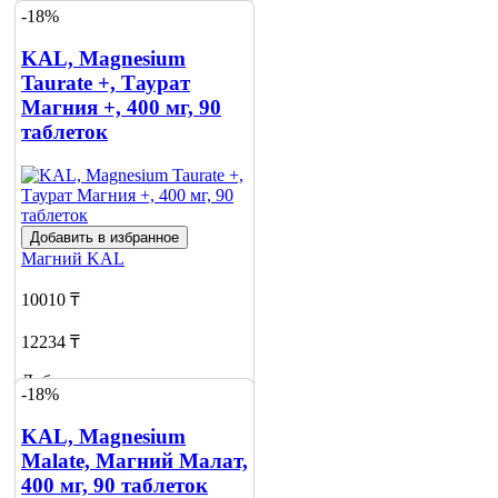
-18%
KAL, Magnesium
Taurate +, Таурат
Магния +, 400 мг, 90
таблеток
Добавить в избранное
Магний
KAL
10010 ₸
12234 ₸
Добавить в корзину
-18%
2
KAL, Magnesium
Malate, Магний Малат,
400 мг, 90 таблеток