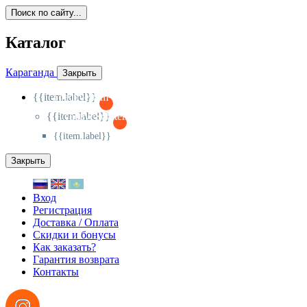
Поиск по сайту...
Каталог
Караганда
Закрыть
{{item.label}}
{{activeItem==item.id?'-
':'+'}}
{{item.label}}
{{activeSubitem==item.id?'-
':'+'}}
{{item.label}}
Закрыть
Вход
Регистрация
Доставка / Оплата
Скидки и бонусы
Как заказать?
Гарантия возврата
Контакты