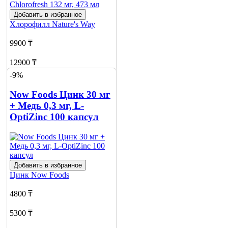
Добавить в избранное
Хлорофилл
Nature's Way
9900 ₸
12900 ₸
-9%
Нет в наличии
Now Foods Цинк 30 мг
Сообщить
+ Медь 0,3 мг, L-
о наличии
1
OptiZinc 100 капсул
Добавить в избранное
Цинк
Now Foods
4800 ₸
5300 ₸