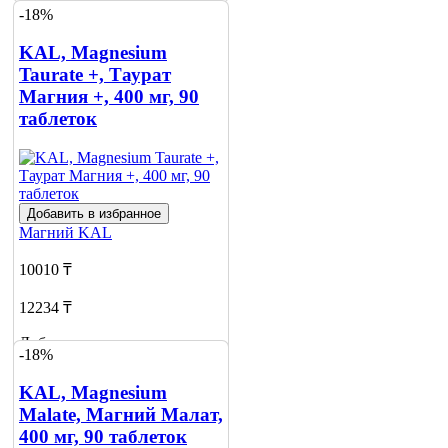
-18%
KAL, Magnesium
Taurate +, Таурат
Магния +, 400 мг, 90
таблеток
Добавить в избранное
Магний
KAL
10010 ₸
12234 ₸
Добавить в корзину
-18%
2
KAL, Magnesium
Malate, Магний Малат,
400 мг, 90 таблеток