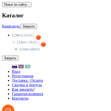
Поиск по сайту...
Каталог
Караганда
Закрыть
{{item.label}}
{{activeItem==item.id?'-
':'+'}}
{{item.label}}
{{activeSubitem==item.id?'-
':'+'}}
{{item.label}}
Закрыть
Вход
Регистрация
Доставка / Оплата
Скидки и бонусы
Как заказать?
Гарантия возврата
Контакты