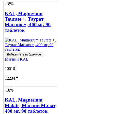
-18%
KAL, Magnesium
Taurate +, Таурат
Магния +, 400 мг, 90
таблеток
Добавить в избранное
Магний
KAL
10010 ₸
12234 ₸
Добавить в корзину
-18%
2
KAL, Magnesium
Malate, Магний Малат,
400 мг, 90 таблеток