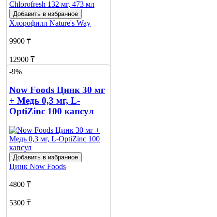
Добавить в избранное
Хлорофилл
Nature's Way
9900 ₸
12900 ₸
-9%
Нет в наличии
Now Foods Цинк 30 мг
Сообщить
+ Медь 0,3 мг, L-
о наличии
1
OptiZinc 100 капсул
Добавить в избранное
Цинк
Now Foods
4800 ₸
5300 ₸