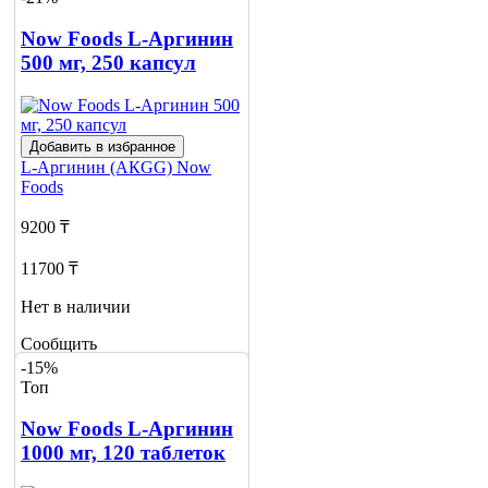
Сообщить
о наличии
Now Foods L-Аргинин
2
500 мг, 250 капсул
Добавить в избранное
L-Аргинин (АКGG)
Now
Foods
9200 ₸
11700 ₸
Нет в наличии
Сообщить
о наличии
-15%
3
Топ
Now Foods L-Аргинин
1000 мг, 120 таблеток