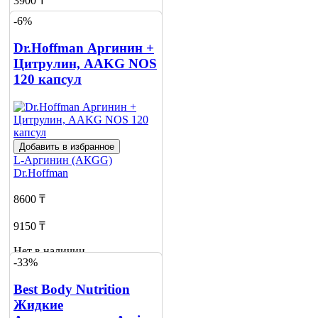
3900 ₸
-6%
Нет в наличии
Dr.Hoffman Аргинин +
Сообщить
о наличии
Цитрулин, AAKG NOS
120 капсул
Добавить в избранное
L-Аргинин (АКGG)
Dr.Hoffman
8600 ₸
9150 ₸
Нет в наличии
-33%
Сообщить
о наличии
Best Body Nutrition
1
Жидкие