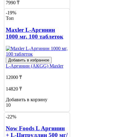
7990 ₸
-19%
Добавить в корзину
Топ
1
Maxler L-Аргинин
1000 мг, 100 таблеток
Добавить в избранное
L-Аргинин (АКGG)
Maxler
12000 ₸
14820 ₸
Добавить в корзину
10
-22%
Now Foods L Аргинин
+ L-Цитруллин 500 мг/