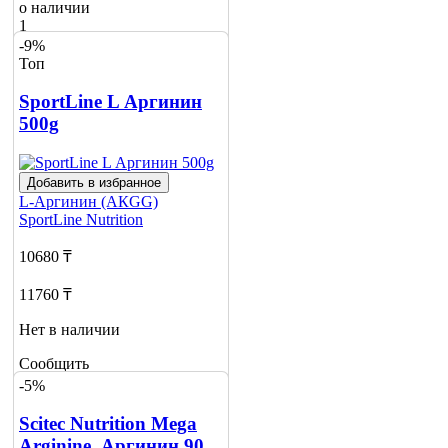
о наличии
1
-9%
Топ
SportLine L Аргинин
500g
Добавить в избранное
L-Аргинин (АКGG)
SportLine Nutrition
10680 ₸
11760 ₸
Нет в наличии
Сообщить
о наличии
-5%
Scitec Nutrition Mega
Arginine, Аргинин 90