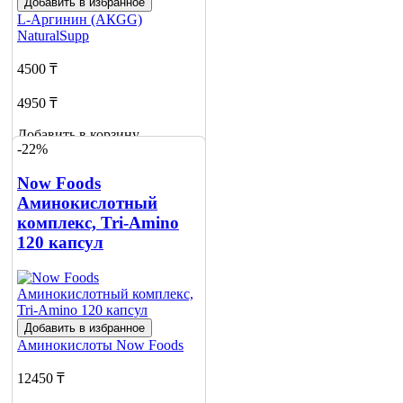
Добавить в избранное
L-Аргинин (АКGG)
NaturalSupp
4500 ₸
4950 ₸
Добавить в корзину
-22%
4
Now Foods
Аминокислотный
комплекс, Tri-Amino
120 капсул
Добавить в избранное
Аминокислоты
Now Foods
12450 ₸