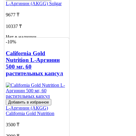
L-Аргинин (АКGG)
Solgar
9677 ₸
10337 ₸
Нет в наличии
-10%
Сообщить
о наличии
California Gold
Nutrition L-Аргинин
500 мг, 60
растительных капсул
Добавить в избранное
L-Аргинин (АКGG)
California Gold Nutrition
3500 ₸