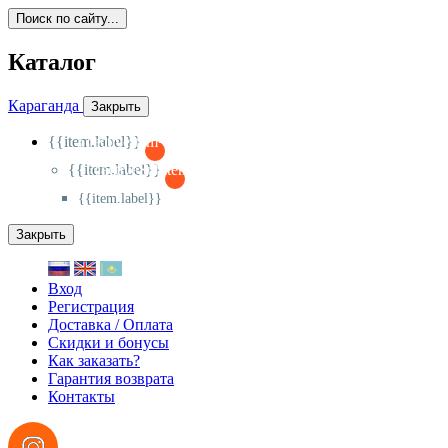
Поиск по сайту...
Каталог
Караганда
Закрыть
{{item.label}}
{{activeItem==item.id?'-
':'+'}}
{{item.label}}
{{activeSubitem==item.id?'-
':'+'}}
{{item.label}}
Закрыть
Вход
Регистрация
Доставка / Оплата
Скидки и бонусы
Как заказать?
Гарантия возврата
Контакты