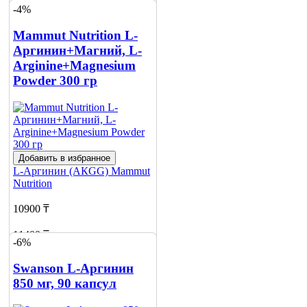
-4%
Mammut Nutrition L-
Аргинин+Магний, L-
Arginine+Magnesium
Powder 300 гр
Добавить в избранное
L-Аргинин (АКGG)
Mammut
Nutrition
10900 ₸
11400 ₸
-6%
Нет в наличии
Swanson L-Аргинин
Сообщить
850 мг, 90 капсул
о наличии
1