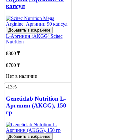
капсул
Добавить в избранное
L-Аргинин (АКGG)
Scitec
Nutrition
8300 ₸
8700 ₸
Нет в наличии
-13%
Сообщить
о наличии
1
Geneticlab Nutrition L-
Аргинин (АКGG), 150
гр
Добавить в избранное