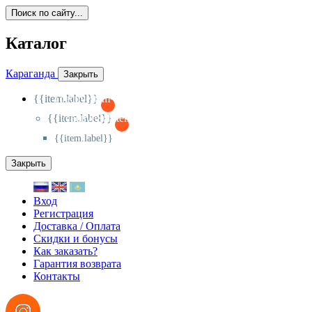
Поиск по сайту...
Каталог
Караганда
Закрыть
{{item.label}}
{{activeItem==item.id?'-
':'+'}}
{{item.label}}
{{activeSubitem==item.id?'-
':'+'}}
{{item.label}}
Закрыть
Вход
Регистрация
Доставка / Оплата
Скидки и бонусы
Как заказать?
Гарантия возврата
Контакты