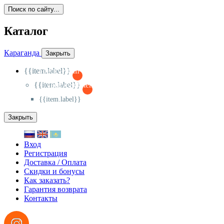
Поиск по сайту...
Каталог
Караганда
Закрыть
{{item.label}}
{{activeItem==item.id?'-
':'+'}}
{{item.label}}
{{activeSubitem==item.id?'-
':'+'}}
{{item.label}}
Закрыть
Вход
Регистрация
Доставка / Оплата
Скидки и бонусы
Как заказать?
Гарантия возврата
Контакты