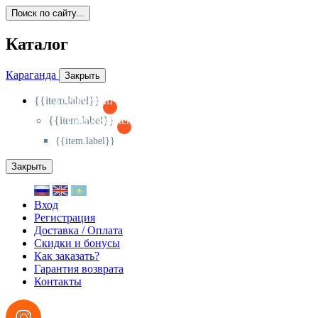
Поиск по сайту...
Каталог
Караганда
Закрыть
{{item.label}}
{{activeItem==item.id?'-
':'+'}}
{{item.label}}
{{activeSubitem==item.id?'-
':'+'}}
{{item.label}}
Закрыть
Вход
Регистрация
Доставка / Оплата
Скидки и бонусы
Как заказать?
Гарантия возврата
Контакты