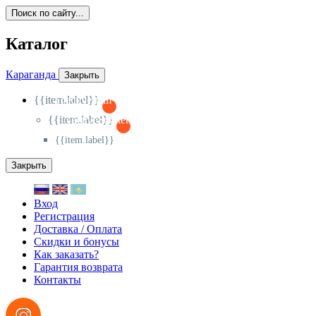
Поиск по сайту...
Каталог
Караганда
Закрыть
{{item.label}}
{{activeItem==item.id?'-
':'+'}}
{{item.label}}
{{activeSubitem==item.id?'-
':'+'}}
{{item.label}}
Закрыть
Вход
Регистрация
Доставка / Оплата
Скидки и бонусы
Как заказать?
Гарантия возврата
Контакты