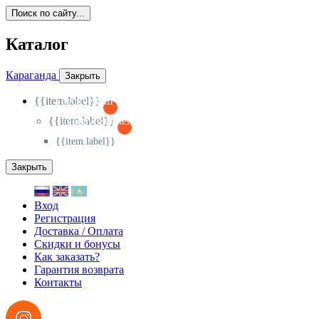
Поиск по сайту...
Каталог
Караганда
Закрыть
{{item.label}}
{{activeItem==item.id?'-
':'+'}}
{{item.label}}
{{activeSubitem==item.id?'-
':'+'}}
{{item.label}}
Закрыть
Вход
Регистрация
Доставка / Оплата
Скидки и бонусы
Как заказать?
Гарантия возврата
Контакты