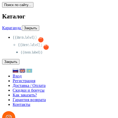
Поиск по сайту...
Каталог
Караганда
Закрыть
{{item.label}}
{{activeItem==item.id?'-
':'+'}}
{{item.label}}
{{activeSubitem==item.id?'-
':'+'}}
{{item.label}}
Закрыть
Вход
Регистрация
Доставка / Оплата
Скидки и бонусы
Как заказать?
Гарантия возврата
Контакты