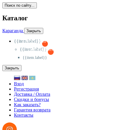
Поиск по сайту...
Каталог
Караганда
Закрыть
{{item.label}}
{{activeItem==item.id?'-
':'+'}}
{{item.label}}
{{activeSubitem==item.id?'-
':'+'}}
{{item.label}}
Закрыть
Вход
Регистрация
Доставка / Оплата
Скидки и бонусы
Как заказать?
Гарантия возврата
Контакты