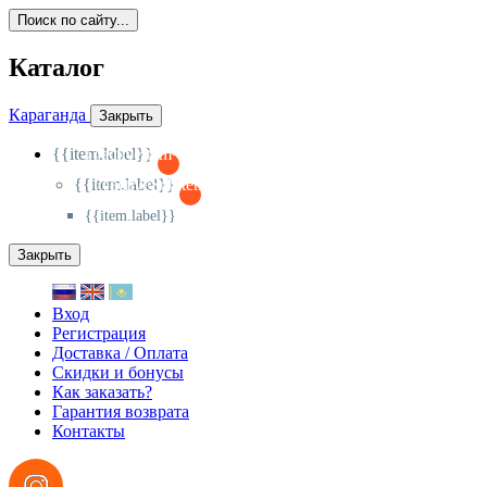
Поиск по сайту...
Каталог
Караганда
Закрыть
{{item.label}}
{{activeItem==item.id?'-
':'+'}}
{{item.label}}
{{activeSubitem==item.id?'-
':'+'}}
{{item.label}}
Закрыть
Вход
Регистрация
Доставка / Оплата
Скидки и бонусы
Как заказать?
Гарантия возврата
Контакты