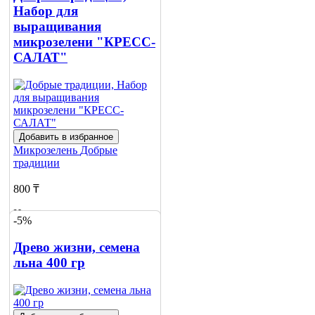
Набор для
выращивания
микрозелени "КРЕСС-
САЛАТ"
Добавить в избранное
Микрозелень
Добрые
традиции
800 ₸
Нет в наличии
-5%
Сообщить
Древо жизни, семена
о наличии
льна 400 гр