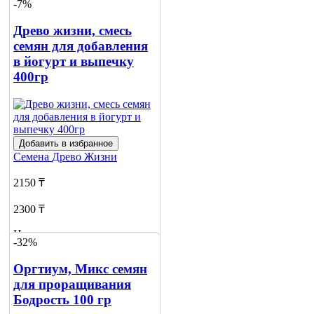
-7%
Древо жизни, смесь
семян для добавления
в йогурт и выпечку
400гр
Добавить в избранное
Семена
Древо Жизни
2150 ₸
2300 ₸
Нет в наличии
-32%
Сообщить
Оргтиум, Микс семян
о наличии
для проращивания
Бодрость 100 гр