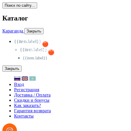
Поиск по сайту...
Каталог
Караганда
Закрыть
{{item.label}}
{{activeItem==item.id?'-
':'+'}}
{{item.label}}
{{activeSubitem==item.id?'-
':'+'}}
{{item.label}}
Закрыть
Вход
Регистрация
Доставка / Оплата
Скидки и бонусы
Как заказать?
Гарантия возврата
Контакты