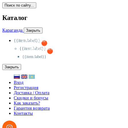
Поиск по сайту...
Каталог
Караганда
Закрыть
{{item.label}}
{{activeItem==item.id?'-
':'+'}}
{{item.label}}
{{activeSubitem==item.id?'-
':'+'}}
{{item.label}}
Закрыть
Вход
Регистрация
Доставка / Оплата
Скидки и бонусы
Как заказать?
Гарантия возврата
Контакты