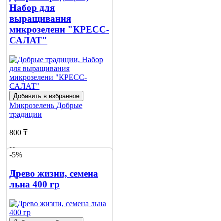
Набор для
выращивания
микрозелени "КРЕСС-
САЛАТ"
Добавить в избранное
Микрозелень
Добрые
традиции
800 ₸
Нет в наличии
-5%
Сообщить
Древо жизни, семена
о наличии
льна 400 гр