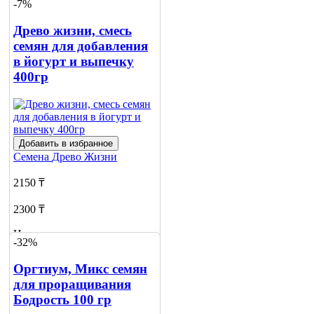
-7%
Древо жизни, смесь
семян для добавления
в йогурт и выпечку
400гр
Добавить в избранное
Семена
Древо Жизни
2150 ₸
2300 ₸
Нет в наличии
-32%
Сообщить
Оргтиум, Микс семян
о наличии
для проращивания
Бодрость 100 гр