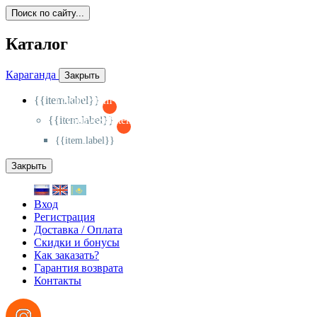
Поиск по сайту...
Каталог
Караганда
Закрыть
{{item.label}}
{{activeItem==item.id?'-
':'+'}}
{{item.label}}
{{activeSubitem==item.id?'-
':'+'}}
{{item.label}}
Закрыть
Вход
Регистрация
Доставка / Оплата
Скидки и бонусы
Как заказать?
Гарантия возврата
Контакты