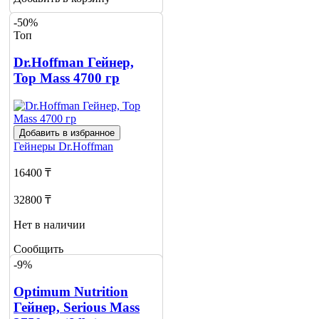
-50%
Топ
Dr.Hoffman Гейнер,
Top Mass 4700 гр
Добавить в избранное
Гейнеры
Dr.Hoffman
16400 ₸
32800 ₸
Нет в наличии
Сообщить
о наличии
-9%
5
Optimum Nutrition
Гейнер, Serious Mass