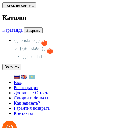
Поиск по сайту...
Каталог
Караганда
Закрыть
{{item.label}}
{{activeItem==item.id?'-
':'+'}}
{{item.label}}
{{activeSubitem==item.id?'-
':'+'}}
{{item.label}}
Закрыть
Вход
Регистрация
Доставка / Оплата
Скидки и бонусы
Как заказать?
Гарантия возврата
Контакты