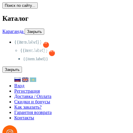
Поиск по сайту...
Каталог
Караганда
Закрыть
{{item.label}}
{{activeItem==item.id?'-
':'+'}}
{{item.label}}
{{activeSubitem==item.id?'-
':'+'}}
{{item.label}}
Закрыть
Вход
Регистрация
Доставка / Оплата
Скидки и бонусы
Как заказать?
Гарантия возврата
Контакты