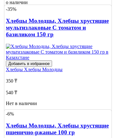
о наличии
-35%
Хлебцы Молодцы, Хлебцы хрустящие
мультизлаковые С томатом и
базиликом 150 гр
Добавить в избранное
Хлебцы
Хлебцы Молодцы
350 ₸
540 ₸
Нет в наличии
-6%
Сообщить
о наличии
Хлебцы Молодцы, Хлебцы хрустящие
пшенично-ржаные 100 гр