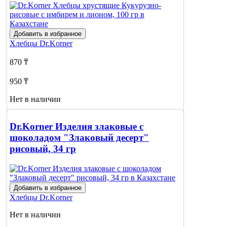
Добавить в избранное
Хлебцы
Dr.Korner
870 ₸
950 ₸
Нет в наличии
Сообщить
о наличии
Dr.Korner Изделия злаковые с
шоколадом "Злаковый десерт"
рисовый, 34 гр
Добавить в избранное
Хлебцы
Dr.Korner
Нет в наличии