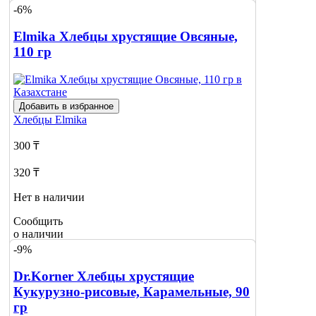
-6%
Elmika Хлебцы хрустящие Овсяные,
110 гр
Добавить в избранное
Хлебцы
Elmika
300 ₸
320 ₸
Нет в наличии
Сообщить
о наличии
1
-9%
Dr.Korner Хлебцы хрустящие
Кукурузно-рисовые, Карамельные, 90
гр