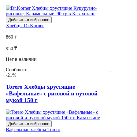
Добавить в избранное
Хлебцы
Dr.Korner
860 ₸
950 ₸
Нет в наличии
Сообщить
-21%
о наличии
Torero Хлебцы хрустящие
«Вафельные» с рисовой и нутовой
мукой 150 г
Добавить в избранное
Вафельные хлебцы
Torero