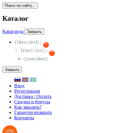
Поиск по сайту...
Каталог
Караганда
Закрыть
{{item.label}}
{{activeItem==item.id?'-
':'+'}}
{{item.label}}
{{activeSubitem==item.id?'-
':'+'}}
{{item.label}}
Закрыть
Вход
Регистрация
Доставка / Оплата
Скидки и бонусы
Как заказать?
Гарантия возврата
Контакты