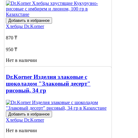
Добавить в избранное
Хлебцы
Dr.Korner
870 ₸
950 ₸
Нет в наличии
Сообщить
о наличии
Dr.Korner Изделия злаковые с
шоколадом "Злаковый десерт"
рисовый, 34 гр
Добавить в избранное
Хлебцы
Dr.Korner
Нет в наличии