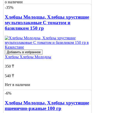
о наличии
-35%
Хлебцы Молодцы, Хлебцы хрустящие
мультизлаковые С томатом и
базиликом 150 гр
Добавить в избранное
Хлебцы
Хлебцы Молодцы
350 ₸
540 ₸
Нет в наличии
-6%
Сообщить
о наличии
Хлебцы Молодцы, Хлебцы хрустящие
пшенично-ржаные 100 гр