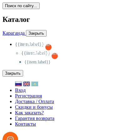
Поиск по сайту...
Каталог
Караганда
Закрыть
{{item.label}}
{{activeItem==item.id?'-
':'+'}}
{{item.label}}
{{activeSubitem==item.id?'-
':'+'}}
{{item.label}}
Закрыть
Вход
Регистрация
Доставка / Оплата
Скидки и бонусы
Как заказать?
Гарантия возврата
Контакты