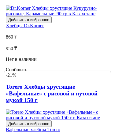
Добавить в избранное
Хлебцы
Dr.Korner
860 ₸
950 ₸
Нет в наличии
Сообщить
-21%
о наличии
Torero Хлебцы хрустящие
«Вафельные» с рисовой и нутовой
мукой 150 г
Добавить в избранное
Вафельные хлебцы
Torero