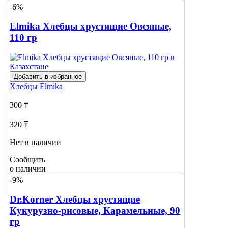
-6%
Elmika Хлебцы хрустящие Овсяные,
110 гр
Добавить в избранное
Хлебцы
Elmika
300 ₸
320 ₸
Нет в наличии
Сообщить
о наличии
1
-9%
Dr.Korner Хлебцы хрустящие
Кукурузно-рисовые, Карамельные, 90
гр