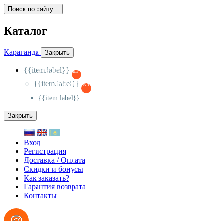
Поиск по сайту...
Каталог
Караганда
Закрыть
{{item.label}}
{{activeItem==item.id?'-
':'+'}}
{{item.label}}
{{activeSubitem==item.id?'-
':'+'}}
{{item.label}}
Закрыть
Вход
Регистрация
Доставка / Оплата
Скидки и бонусы
Как заказать?
Гарантия возврата
Контакты