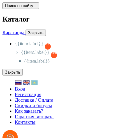
Поиск по сайту...
Каталог
Караганда
Закрыть
{{item.label}}
{{activeItem==item.id?'-
':'+'}}
{{item.label}}
{{activeSubitem==item.id?'-
':'+'}}
{{item.label}}
Закрыть
Вход
Регистрация
Доставка / Оплата
Скидки и бонусы
Как заказать?
Гарантия возврата
Контакты