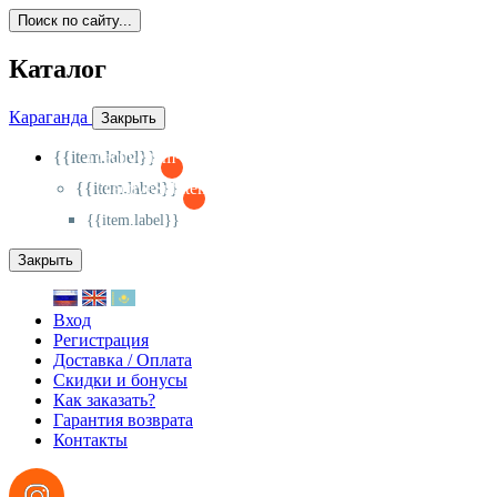
Поиск по сайту...
Каталог
Караганда
Закрыть
{{item.label}}
{{activeItem==item.id?'-
':'+'}}
{{item.label}}
{{activeSubitem==item.id?'-
':'+'}}
{{item.label}}
Закрыть
Вход
Регистрация
Доставка / Оплата
Скидки и бонусы
Как заказать?
Гарантия возврата
Контакты