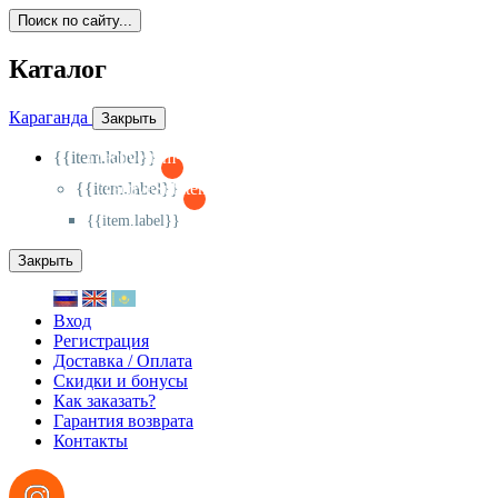
Поиск по сайту...
Каталог
Караганда
Закрыть
{{item.label}}
{{activeItem==item.id?'-
':'+'}}
{{item.label}}
{{activeSubitem==item.id?'-
':'+'}}
{{item.label}}
Закрыть
Вход
Регистрация
Доставка / Оплата
Скидки и бонусы
Как заказать?
Гарантия возврата
Контакты