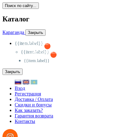
Поиск по сайту...
Каталог
Караганда
Закрыть
{{item.label}}
{{activeItem==item.id?'-
':'+'}}
{{item.label}}
{{activeSubitem==item.id?'-
':'+'}}
{{item.label}}
Закрыть
Вход
Регистрация
Доставка / Оплата
Скидки и бонусы
Как заказать?
Гарантия возврата
Контакты